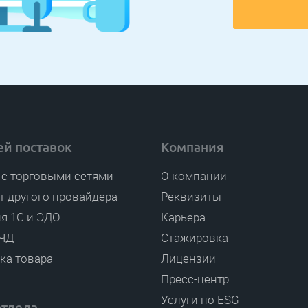
ей поставок
Компания
 с торговыми сетями
О компании
т другого провайдера
Реквизиты
я 1С и ЭДО
Карьера
ЧД
Стажировка
ка товара
Лицензии
Пресс-центр
Услуги по ESG
отдела