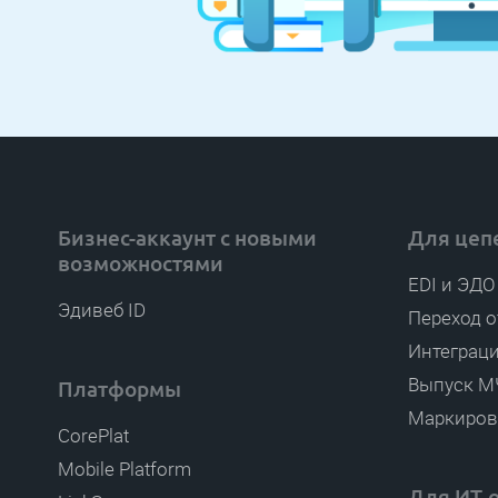
Бизнес-аккаунт с новыми
Для цеп
возможностями
EDI и ЭДО
Эдивеб ID
Переход о
Интеграци
Выпуск М
Платформы
Маркиров
CorePlat
Mobile Platform
Для ИТ-