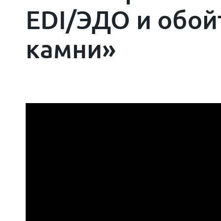
EDI/ЭДО и обо
камни»