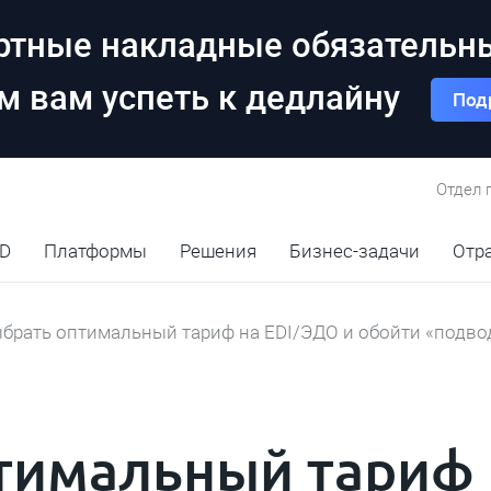
тные накладные обязательны 
 вам успеть к дедлайну
Под
Отдел 
ID
Платформы
Решения
Бизнес-задачи
Отр
ыбрать оптимальный тариф на EDI/ЭДО и обойти «подв
тимальный тариф 