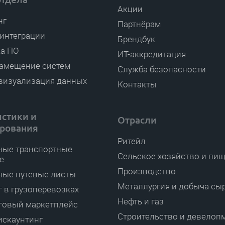
Акции
нг
Партнёрам
интеграции
Брендбук
ка ПО
ИТ-аккредитация
амещение систем
Служба безопасности
 визуализация данных
Контакты
истики и
Отрасли
рования
Ритейл
ные транспортные
Сельское хозяйство и пи
е
Производство
ные путевые листы
Металлургия и добыча сы
 в грузоперевозках
Нефть и газ
говый маркетплейс
Строительство и девелоп
искаунтинг