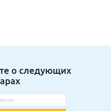
те о следующих
арах