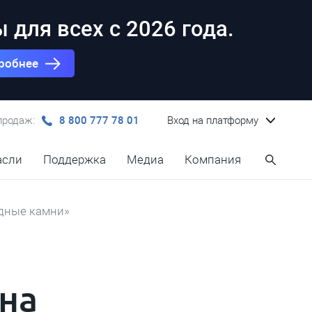
для всех с 2026 года.
робнее
продаж:
8 800 777 78 01
Вход на платформу
асли
Поддержка
Медиа
Компания
одные камни»
на