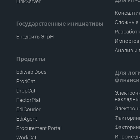
LinkServer
Консалти
Сложные 
Государственные инициативы
Разработ
Внедрить ЭТрН
Импортоз
Анализ и
Продукты
Ediweb Docs
Для лог
финанси
ProdCat
DropCat
Электрон
накладны
FactorPlat
Электрон
EdiCourier
Факторинг
EdiAgent
Факторин
Procurement Portal
Инвойс-д
WorkCat